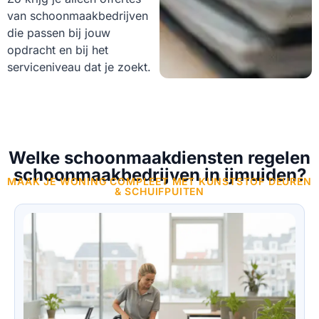
van schoonmaakbedrijven
die passen bij jouw
opdracht en bij het
serviceniveau dat je zoekt.
Welke schoonmaakdiensten regelen
schoonmaakbedrijven in ijmuiden?
MAAK JE WONING COMPLEET MET KUNSTSTOF DEUREN
& SCHUIFPUITEN