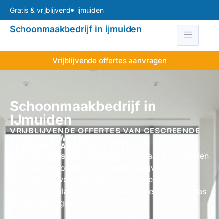
Gratis & vrijblijvend
ijmuiden
Schoonmaakbedrijf in ijmuiden
Vrijblijvende offertes aanvragen
Schoonmaakbedrijf in
IJmuiden
VRIJBLIJVENDE OFFERTES VAN GESCREENDE
EN BETROUWBARE
SCHOONMAAKSPECIALISTEN
Ontvang
gratis en vrijblijvend
maximaal 4 voorstellen
op maat van lokale schoonmaakbedrijven in
IJmuiden. Jij vergelijkt op je gemak de uurtarieven,
schoonmaakplannen en beschikbaarheid en kiest pas
als de match goed voelt.