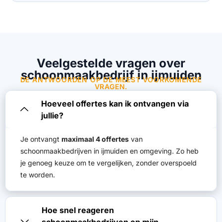
Veelgestelde vragen over
schoonmaakbedrijf in ijmuiden
DE ANTWOORDEN OP DE MEEST VOORKOMENDE
VRAGEN.
Hoeveel offertes kan ik ontvangen via
jullie?
Je ontvangt
maximaal 4 offertes
van
schoonmaakbedrijven in ijmuiden en omgeving. Zo heb
je genoeg keuze om te vergelijken, zonder overspoeld
te worden.
Hoe snel reageren