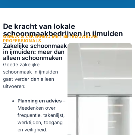
De kracht van lokale
schoonmaakbedrijven in ijmuiden
GEMAK & ZEKERHEID MET BETROUWBARE
PROFESSIONALS
Zakelijke schoonmaak
in ijmuiden: meer dan
alleen schoonmaken
Goede zakelijke
schoonmaak in ijmuiden
gaat verder dan alleen
uitvoeren:
Planning en advies –
Meedenken over
frequentie, takenlijst,
werktijden, toegang
en veiligheid.